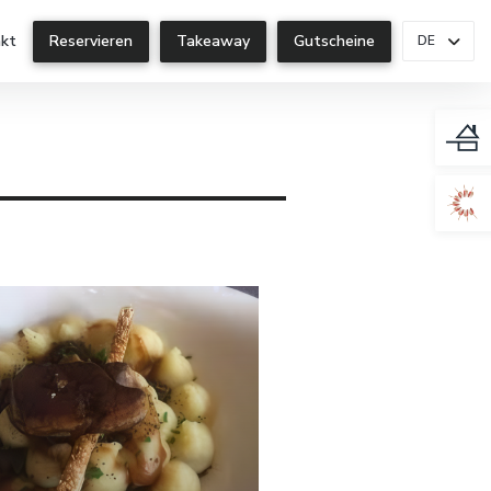
kt
Reservieren
Takeaway
Gutscheine
DE